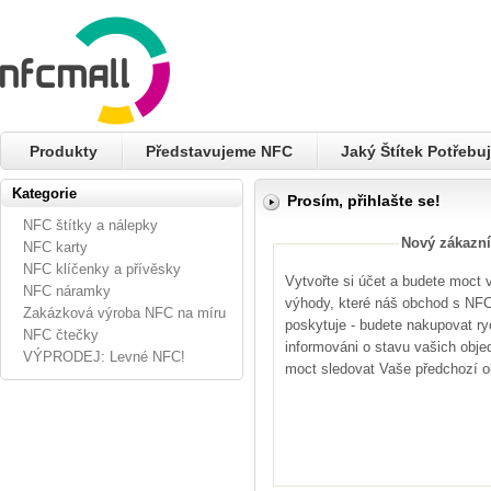
Produkty
Představujeme NFC
Jaký Štítek Potřebuj
Kategorie
Prosím, přihlašte se!
NFC štítky a nálepky
Nový zákazní
NFC karty
NFC klíčenky a přívěsky
Vytvořte si účet a budete moct
NFC náramky
výhody, které náš obchod s NFC 
Zakázková výroba NFC na míru
poskytuje - budete nakupovat ryc
NFC čtečky
informováni o stavu vašich obje
VÝPRODEJ: Levné NFC!
moct sledovat Vaše předchozí 