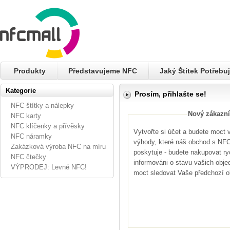
Produkty
Představujeme NFC
Jaký Štítek Potřebuj
Kategorie
Prosím, přihlašte se!
NFC štítky a nálepky
Nový zákazní
NFC karty
NFC klíčenky a přívěsky
Vytvořte si účet a budete moct
NFC náramky
výhody, které náš obchod s NFC 
Zakázková výroba NFC na míru
poskytuje - budete nakupovat ryc
NFC čtečky
informováni o stavu vašich obje
VÝPRODEJ: Levné NFC!
moct sledovat Vaše předchozí 