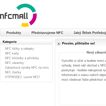
Produkty
Představujeme NFC
Jaký Štítek Potřebuj
Kategorie
Prosím, přihlašte se!
NFC štítky a nálepky
Nový zákazní
NFC karty
NFC klíčenky a přívěsky
Vytvořte si účet a budete moct
NFC náramky
výhody, které náš obchod s NFC 
Zakázková výroba NFC na míru
poskytuje - budete nakupovat ryc
NFC čtečky
informováni o stavu vašich obje
VÝPRODEJ: Levné NFC!
moct sledovat Vaše předchozí 