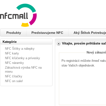
Produkty
Predstavujeme NFC
Aký Štítok Potrebu
Kategórie
Vitajte, prosím prihláste sa
NFC Štítky a nálepky
Nový zákazní
NFC karty
NFC kľúčenky a prívesky
Po registrácii môžete ihneď nak
NFC náramky
stav Vašich objednávok.
Zákazková výroba NFC na
mieru
NFC čítačky
NFC on sale!