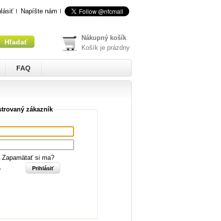
hlásiť
Napíšte nám
Nákupný košík
Košík je prázdny
FAQ
strovaný zákazník
Zapamätať si ma?
?