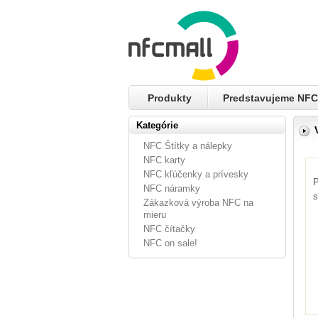
Produkty
Predstavujeme NFC
Kategórie
NFC Štítky a nálepky
NFC karty
NFC kľúčenky a prívesky
P
NFC náramky
s
Zákazková výroba NFC na
mieru
NFC čítačky
NFC on sale!