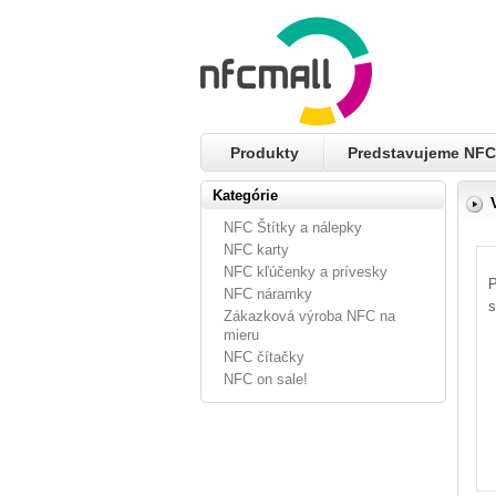
Produkty
Predstavujeme NFC
Kategórie
NFC Štítky a nálepky
NFC karty
NFC kľúčenky a prívesky
P
NFC náramky
s
Zákazková výroba NFC na
mieru
NFC čítačky
NFC on sale!