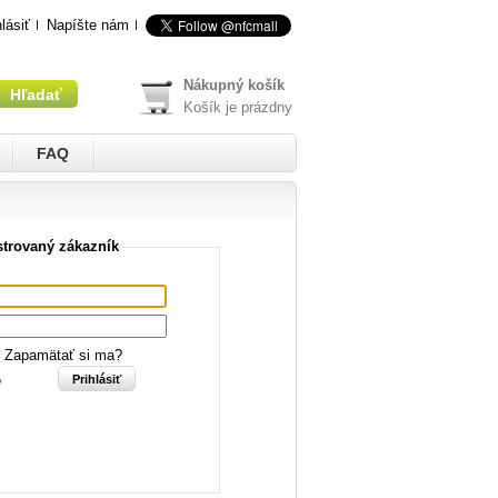
hlásiť
Napíšte nám
Nákupný košík
Košík je prázdny
FAQ
strovaný zákazník
Zapamätať si ma?
?