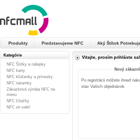
Produkty
Predstavujeme NFC
Aký Štítok Potrebu
Kategórie
Vitajte, prosím prihláste sa
NFC Štítky a nálepky
Nový zákazní
NFC karty
NFC kľúčenky a prívesky
Po registrácii môžete ihneď nak
NFC náramky
stav Vašich objednávok.
Zákazková výroba NFC na
mieru
NFC čítačky
NFC on sale!